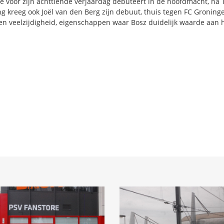
e voor zijn achttiende verjaardag debuteert in de hoofdmacht, na 
g kreeg ook Joël van den Berg zijn debuut, thuis tegen FC Groning
 en veelzijdigheid, eigenschappen waar Bosz duidelijk waarde aan 