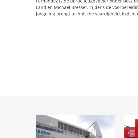
Fernandez is de derde jeugdspeler onder Bosz di
Land en Michael Bresser. Tijdens de voorbereidin
jongeling brengt technische vaardigheid, inzicht