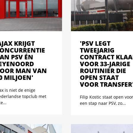
AJAX KRIJGT
'PSV LEGT
ONCURRENTIE
TWEEJARIG
AN PSV ÉN
CONTRACT KLAA
EYENOORD
VOOR 33-JARIGE
OOR MAN VAN
ROUTINIER DIE
0 MILJOEN'
OPEN STAAT
VOOR TRANSFER
ax is niet de enige
derlandse topclub met
Filip Kostic staat open voo
te...
een stap naar PSV, zo...