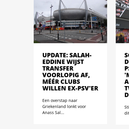
UPDATE: SALAH-
S
EDDINE WIJST
D
TRANSFER
P
VOORLOPIG AF,
'
MÉÉR CLUBS
A
WILLEN EX-PSV'ER
T
D
Een overstap naar
Griekenland lonkt voor
St
Anass Sal...
di