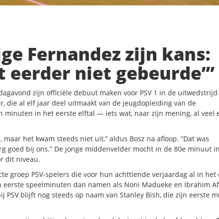
ige Fernandez zijn kans:
t eerder niet gebeurde’”
agavond zijn officiële debuut maken voor PSV 1 in de uitwedstrijd
r, die al elf jaar deel uitmaakt van de jeugdopleiding van de
 minuten in het eerste elftal — iets wat, naar zijn mening, al veel
n, maar het kwam steeds niet uit,” aldus Bosz na afloop. “Dat was
 erg goed bij ons.” De jonge middenvelder mocht in de 80e minuut i
or dit niveau.
cte groep PSV-spelers die voor hun achttiende verjaardag al in het 
zijn eerste speelminuten dan namen als Noni Madueke en Ibrahim Af
ij PSV blijft nog steeds op naam van Stanley Bish, die zijn eerste 