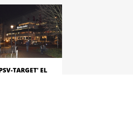
'PSV-TARGET' EL
UAHDI KAN
ILJOENENTRANSFER
AKEN:
RAAGPRIJS 20
ILJOEN EURO’
karia El Ouahdi lijkt dicht
j een grote transf...