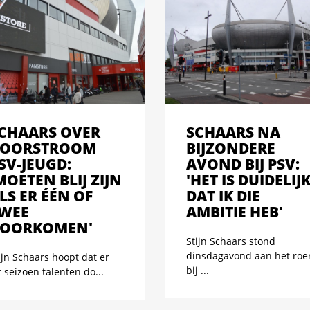
CHAARS OVER
SCHAARS NA
OORSTROOM
BIJZONDERE
SV-JEUGD:
AVOND BIJ PSV:
MOETEN BLIJ ZIJN
'HET IS DUIDELIJ
LS ER ÉÉN OF
DAT IK DIE
WEE
AMBITIE HEB'
OORKOMEN'
Stijn Schaars stond
dinsdagavond aan het roe
ijn Schaars hoopt dat er
bij ...
t seizoen talenten do...