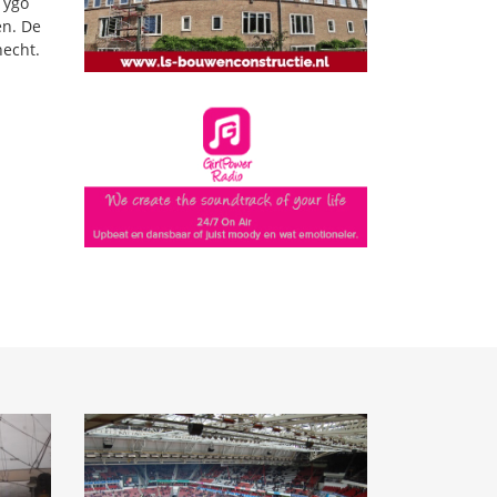
Tygo
en. De
hecht.