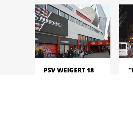
PSV WEIGERT 18
'
MILJOEN TE
O
BETALEN: 'HIJ IS
M
ÉCHT EEN PETER
M
BOSZ-SPELER'
V
M
PSV zou volgens het
Eindhovens Dagblad zijn
Za
afgeha...
bi