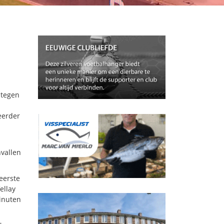
 tegen
 eerder
nvallen
eerste
ellay
minuten