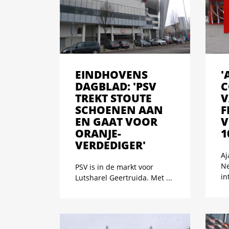
EINDHOVENS
'
DAGBLAD: 'PSV
C
TREKT STOUTE
V
SCHOENEN AAN
F
EN GAAT VOOR
V
ORANJE-
1
VERDEDIGER'
Aj
Ne
PSV is in de markt voor
in
Lutsharel Geertruida. Met ...